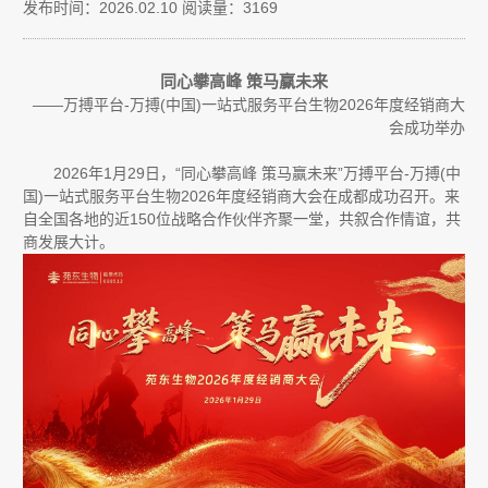
发布时间：2026.02.10
阅读量：3169
同心攀高峰 策马赢未来
——万搏平台-万搏(中国)一站式服务平台生物
2026
年度经销商大
会成功举办
2026
年
1
月
29
日，“同心攀高峰 策马赢未来”万搏平台-万搏(中
国)一站式服务平台生物
2026
年度经销商大会在成都成功召开。来
自全国各地的近
150
位战略合作伙伴齐聚一堂，共叙合作情谊，共
商发展大计。