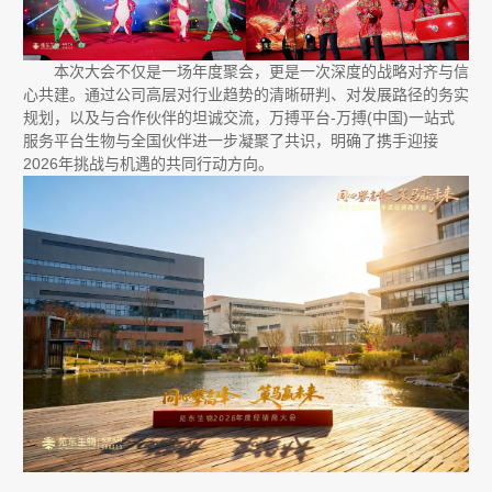
本次大会不仅是一场年度聚会，更是一次深度的战略对齐与信
心共建。通过公司高层对行业趋势的清晰研判、对发展路径的务实
规划，以及与合作伙伴的坦诚交流，万搏平台-万搏(中国)一站式
服务平台生物与全国伙伴进一步凝聚了共识，明确了携手迎接
2026
年挑战与机遇的共同行动方向。