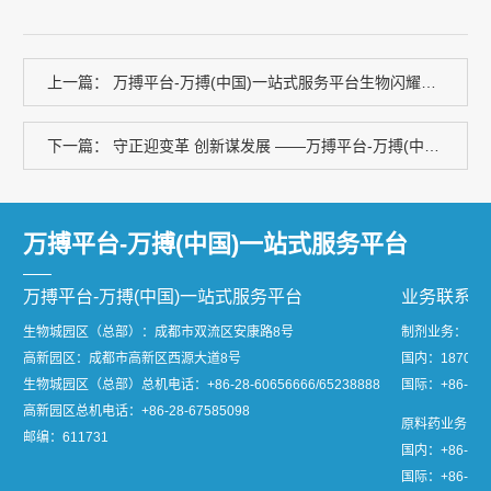
上一篇：
万搏平台-万搏(中国)一站式服务平台生物闪耀CPhI Frankfurt 2025——携手共进，合作共赢
下一篇：
守正迎变革 创新谋发展 ——万搏平台-万搏(中国)一站式服务平台 2025年度报告暨表彰大会
万搏平台-万搏(中国)一站式服务平台
万搏平台-万搏(中国)一站式服务平台
业务联系
生物城园区（总部）：成都市双流区安康路8号
制剂业务：
高新园区：成都市高新区西源大道8号
国内：1870811
生物城园区（总部）总机电话：
+86-28-60656666/65238888
国际：+86-28-
高新园区总机电话：
+86-28-67585098
原料药业务：
邮编：611731
国内：+86-28-
国际：+86-28-87