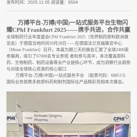
发布时间：2025.11.05
阅读量：6504
万搏平台-万搏(中国)一站式服务平台生物闪
耀
CPhI Frankfurt 2025
——携手共进，合作共赢
全球制药行业年度盛会
CPhI Frankfurt 2025
（世界制药原料欧洲展
览会）于德国当地时间
10
月
28
日——在德国法兰克福展览中心
（
Messe Frankfurt
）召开。本届为期三天的展会汇聚了全球
2400
家
参展商，吸引了
67000
名专业参观 者和参与其中，本次覆盖原料
药、生物制药、制药设备等全产业链核心环节，成为洞察行业趋势
与对接全球核心资源的核心窗口
万搏平台-万搏(中国)一站式服务平台 （股票代码：
688513
）
国际业务部携多款原料药和制剂国际化产品精彩亮相本次展会。