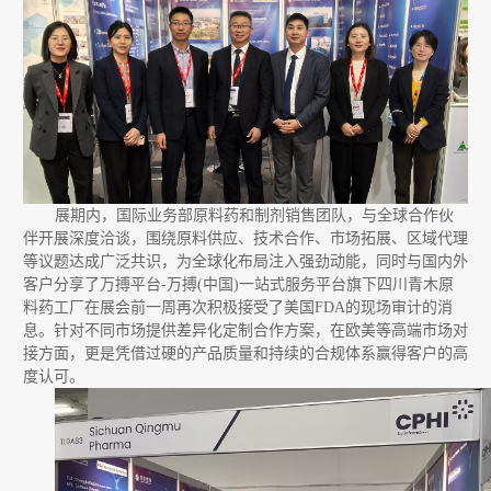
展期内，国际业务部原料药和制剂销售团队，与全球合作伙
伴开展深度洽谈，围绕原料供应、技术合作、市场拓展、区域代理
等议题达成广泛共识，为全球化布局注入强劲动能，同时与国内外
客户分享了万搏平台-万搏(中国)一站式服务平台旗下四川青木原
料药工厂在展会前一周再次积极接受了美国
FDA
的现场审计的消
息。针对不同市场提供差异化定制合作方案，在欧美等高端市场对
接方面，更是凭借过硬的产品质量和持续的合规体系赢得客户的高
度认可。