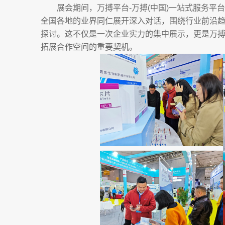
展会期间，万搏平台-万搏(中国)一站式服务
全国各地的业界同仁展开深入对话，围绕行业前沿
探讨。这不仅是一次企业实力的集中展示，更是万搏
拓展合作空间的重要契机。