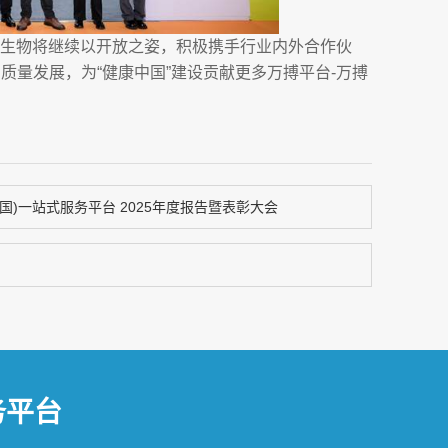
平台生物将继续以开放之姿，积极携手行业内外合作伙
质量发展，为“健康中国”建设贡献更多万搏平台-万搏
国)一站式服务平台 2025年度报告暨表彰大会
务平台