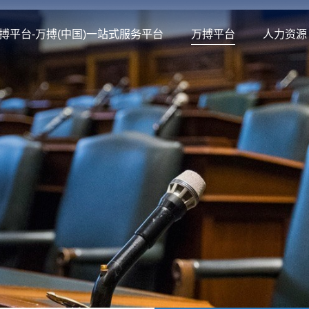
搏平台-万搏(中国)一站式服务平台
万搏平台
人力资源