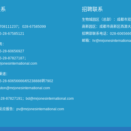
联系
招聘联系
：
生物城园区（总部）：成都市双
8111237； 028-67585099
高新园区：成都市高新区西源大
-28-67585121
招聘部联系电话：
028-606566
邮箱：hr@mrjonesinternationa
务：
-28-60656927
-28-87827187；
jonesinternational.com
渠道：
28-60656666/65238888转7902
on@mrjonesinternational.com
28-87827191；bd@mrjonesinternational.com
报告：pv@mrjonesinternational.com