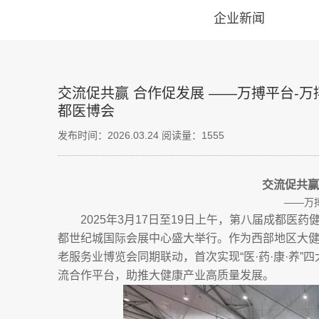
企业新闻
交流促共赢 合作促发展 ——万搏平台-万
都医博会
发布时间：2026.03.24
阅读量：1555
交流促共赢
——万
2025
年
3
月
17
日至
19
日上午，第八届成都医药
都世纪城国际会展中心盛大举行。作为西部地区大
老服务业博览会同期联动，首次实现“医·药·康·养
流合作平台，助推大健康产业高质量发展。