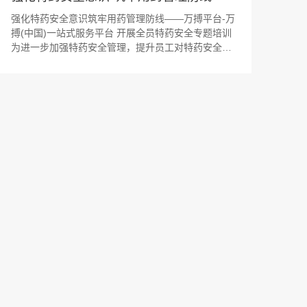
强化特药安全意识筑牢用药管理防线——万搏平台-万
搏(中国)一站式服务平台 开展全员特药安全专题培训
为进一步加强特药安全管理，提升员工对特药安全知
识的认知水平与风险防范意识，确保特药使用、管理
规范有序。近日，万搏平台-万搏(中国)一站式服务平
台生物组织涉特药人员开展了一场内容丰富的特药安
全专题培训。培训于10月28日在万搏平台-万搏(中国)
一站式服务平台生物行政楼五楼培训室正式拉开帷
幕。此次培...