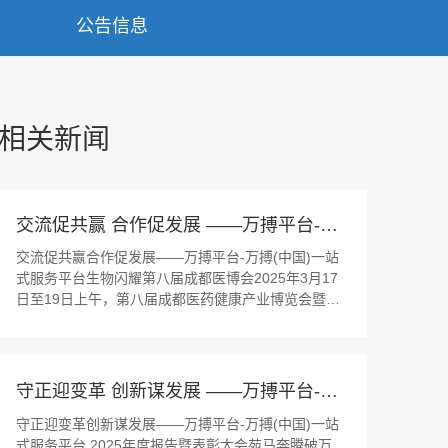
公告信息
相关新闻
交流促共赢 合作促发展 ——万搏平台-万搏(中国)一站式服务平台生物闪耀第八届成都医博会
交流促共赢合作促发展——万搏平台-万搏(中国)一站
式服务平台生物闪耀第八届成都医博会2025年3月17
日至19日上午，第八届成都医药健康产业博览会暨第
三十三届成都医疗健康博览会在成都世纪城国际会展
中心盛大举行。作为西部地区大健康领域的品牌盛
会，本届博览会与第九届成都国际养老服务业博览会
同期联动，首次实现“医·药·康·养”四大主题同台展出，
守正迎变革 创新谋发展 ——万搏平台-万搏(中国)一站式服务平台 2025年度报告暨表彰大会
着力构建全方...
守正迎变革创新谋发展——万搏平台-万搏(中国)一站
式服务平台 2025年度报告暨表彰大会苑马奔腾破万