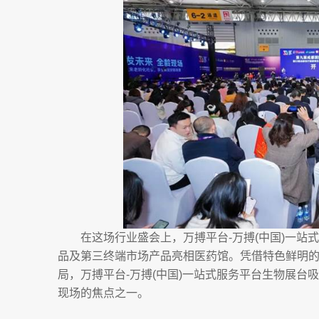
在这场行业盛会上，万搏平台-万搏(中国)一
品及第三终端市场产品亮相医药馆。凭借特色鲜明
局，万搏平台-万搏(中国)一站式服务平台生物展
现场的焦点之一。