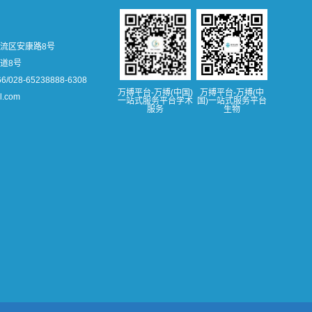
流区安康路8号
道8号
66/028-65238888-6308
万搏平台-万搏(中国)
万搏平台-万搏(中
l.com
一站式服务平台学术
国)一站式服务平台
服务
生物